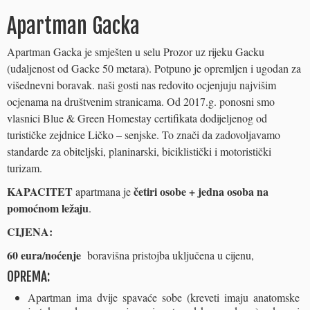
Apartman Gacka
Apartman Gacka je smješten u selu Prozor uz rijeku Gacku
(udaljenost od Gacke 50 metara). Potpuno je opremljen i ugodan za
višednevni boravak. naši gosti nas redovito ocjenjuju najvišim
ocjenama na društvenim stranicama. Od 2017.g. ponosni smo
vlasnici Blue & Green Homestay certifikata dodijeljenog od
turističke zejdnice Ličko – senjske. To znači da zadovoljavamo
standarde za obiteljski, planinarski, biciklistički i motoristički
turizam.
KAPACITET
četiri osobe + jedna osoba na
apartmana je
pomoćnom ležaju
.
CIJENA:
60 eura/noćenje
boravišna pristojba uključena u cijenu,
OPREMA:
Apartman ima dvije spavaće sobe (kreveti imaju anatomske