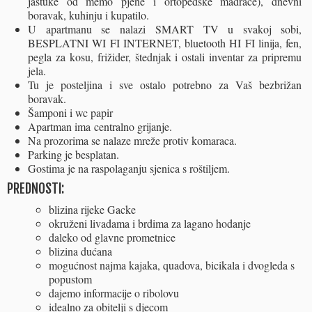
jastuke od memo pjene i ortopedske madrace), dnevni
boravak, kuhinju i kupatilo.
U apartmanu se nalazi SMART TV u svakoj sobi,
BESPLATNI WI FI INTERNET, bluetooth HI FI linija, fen,
pegla za kosu, frižider, štednjak i ostali inventar za pripremu
jela.
Tu je posteljina i sve ostalo potrebno za Vaš bezbrižan
boravak.
Šamponi i wc papir
Apartman ima centralno grijanje.
Na prozorima se nalaze mreže protiv komaraca.
Parking je besplatan.
Gostima je na raspolaganju sjenica s roštiljem.
PREDNOSTI:
blizina rijeke Gacke
okruženi livadama i brdima za lagano hodanje
daleko od glavne prometnice
blizina dućana
mogućnost najma kajaka, quadova, bicikala i dvogleda s
popustom
dajemo informacije o ribolovu
idealno za obitelji s djecom