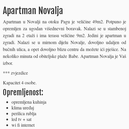
Apartman Novalja
Apartman u Novalji na otoku Pagu je veličine 49m2. Potpuno je
opremljen za ugodan višednevni boravak. Nalazi se u stambenoj
zgradi na 2 etaži i ima terasu veličine 9m2. Jedini je apartman u
zgradi. Nalazi se u mirnom dijelu Novalje, dovoljno udaljen od
bučnih ulica, a opet dovoljno blizu centru da možete ići pješice. Na
nekoliko minuta od obiteljske plaže Babe. Apartman Novalja je Vaš
izbor.
*** zvjezdice
Kapacitet 4 osobe.
Opremljenost:
opremljena kuhinja
klima uređaj
perilica rublja
led tv + sat
wi fi internet