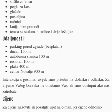
sušilo za kosu
pegla za kosu
glačalo
posteljina
ručnici
kutija prve pomoći
terasa sa stolom, 4 stolice i dvije ležaljke
Udaljenosti:
parking pored zgrade (besplatan)
dućan 150 m
autobusna stanica 100 m
restoran 100 m
plaža 400 m
centar Novalje 900 m
Interakcija s gostima: uvijek smo prisutni na dolasku i odlasku. Za
vrijeme Vašeg boravka ne ometamo Vas, ali smo dostupni ako nas
zatrebate.
Cijene
Za cijene nazovite ili pošaljite upit na e-mail, jer cijene odnosno